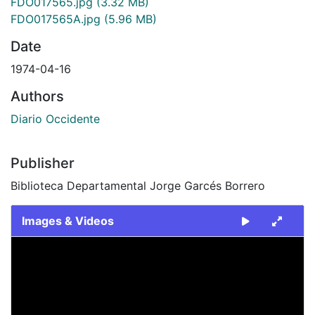
FDO017565.jpg
(3.32 MB)
FDO017565A.jpg
(5.96 MB)
Date
1974-04-16
Authors
Diario Occidente
Publisher
Biblioteca Departamental Jorge Garcés Borrero
Images & Videos
Slide 1 of 2