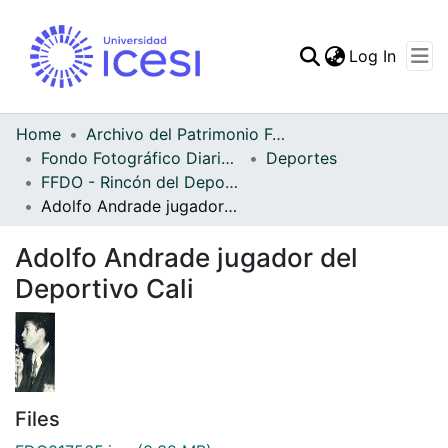
(curren
Log In
Communities & Collec
All of DSpace
Home
Archivo del Patrimonio Fotográfico y Fílmico del Valle del Cauca
Fondo Fotográfico Diario Occidente
Deportes
Statistics
FFDO - Rincón del Deportivo Cali - Patrimonial
Adolfo Andrade jugador del Deportivo Cali
Adolfo Andrade jugador del
Deportivo Cali
Files