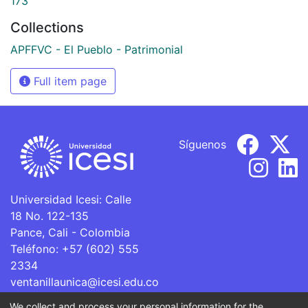
173
Collections
APFFVC - El Pueblo - Patrimonial
Full item page
Síguenos
Universidad Icesi: Calle
18 No. 122-135
Pance, Cali - Colombia
Teléfono: +57 (602) 555
2334
ventanillaunica@icesi.edu.co
We collect and process your personal information for the