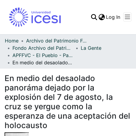
(curren
Log In
Communities & Collec
All of DSpace
Home
Archivo del Patrimonio Fotográfico y Fílmico del Valle del Cauca
Fondo Archivo del Patrimonio Fotográfico y Fílmico del Valle del Cauca
La Gente
Statistics
APFFVC - El Pueblo - Patrimonial
En medio del desaolado panoráma dejado por la explosión del 7 de agosto, la cruz se yergue como la esperanza de una aceptación del holocausto
En medio del desaolado
panoráma dejado por la
explosión del 7 de agosto, la
cruz se yergue como la
esperanza de una aceptación del
holocausto