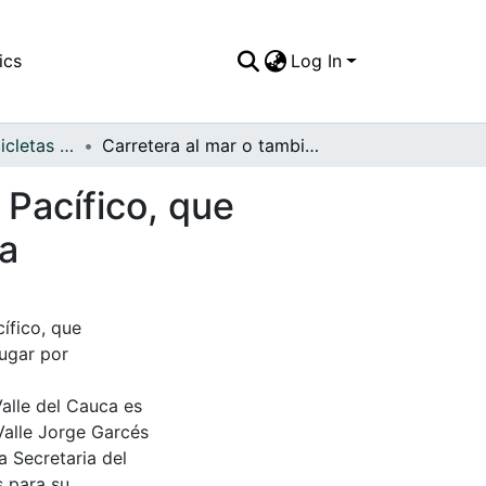
ics
Log In
APFFVC - Las Bicicletas y Ca - Patrimonial
Carretera al mar o también llamada carretera del Pacífico, que comunicaría a Cali con el puerto de Buenaventura
 Pacífico, que
ra
ífico, que
Lugar por
Valle del Cauca es
Valle Jorge Garcés
a Secretaria del
s para su