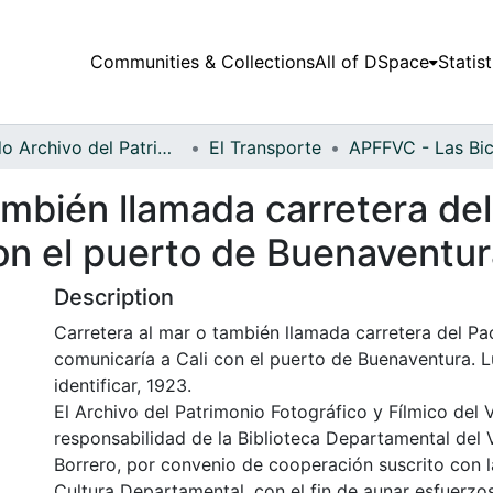
Communities & Collections
All of DSpace
Statist
Fondo Archivo del Patrimonio Fotográfico y Fílmico del Valle del Cauca
El Transporte
ambién llamada carretera del
con el puerto de Buenaventu
Description
Carretera al mar o también llamada carretera del Pac
comunicaría a Cali con el puerto de Buenaventura. 
identificar, 1923.
El Archivo del Patrimonio Fotográfico y Fílmico del 
responsabilidad de la Biblioteca Departamental del 
Borrero, por convenio de cooperación suscrito con l
Cultura Departamental, con el fin de aunar esfuerzo