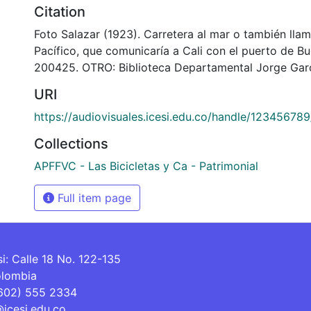
Citation
Foto Salazar (1923). Carretera al mar o también llam
Pacífico, que comunicaría a Cali con el puerto de B
200425. OTRO: Biblioteca Departamental Jorge Garc
URI
https://audiovisuales.icesi.edu.co/handle/12345678
Collections
APFFVC - Las Bicicletas y Ca - Patrimonial
Full item page
si: Calle 18 No. 122-135
olombia
(602) 555 2334
@icesi.edu.co