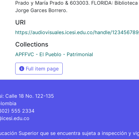
Prado y María Prado & 603003. FLORIDA: Biblioteca
Jorge Garces Borrero.
URI
https://audiovisuales.icesi.edu.co/handle/12345678
Collections
APFFVC - El Pueblo - Patrimonial
Full item page
si: Calle 18 No. 122-135
olombia
(602) 555 2334
@icesi.edu.co
ucación Superior que se encuentra sujeta a inspección y vi