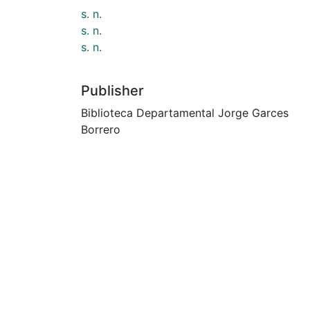
s. n.
s. n.
s. n.
Publisher
Biblioteca Departamental Jorge Garces
Borrero