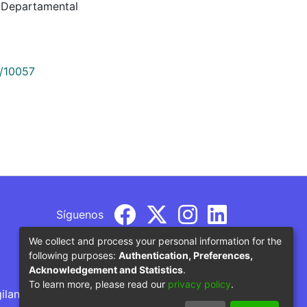
 Departamental
9/10057
Síguenos
We collect and process your personal information for the
following purposes:
Authentication, Preferences,
Acknowledgement and Statistics
.
To learn more, please read our
privacy policy
.
gilancia por parte del Ministerio de Educación