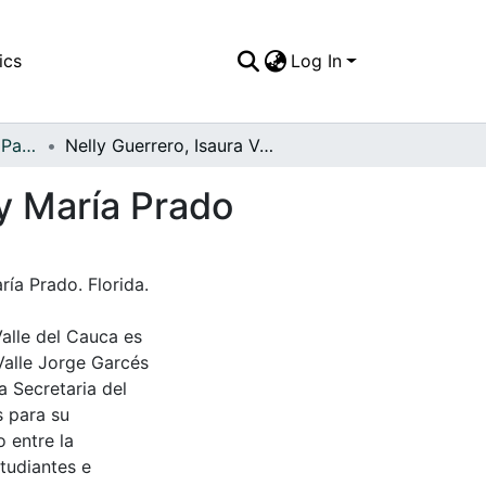
ics
Log In
APFFVC - El Pueblo - Patrimonial
Nelly Guerrero, Isaura Velasco, Arnuelefo Prado y María Prado
 y María Prado
ría Prado. Florida.
Valle del Cauca es
Valle Jorge Garcés
a Secretaria del
s para su
 entre la
tudiantes e