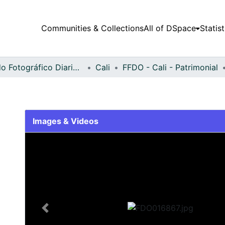
Communities & Collections
All of DSpace
Statist
Fondo Fotográfico Diario Occidente
Cali
FFDO - Cali - Patrimonial
Images & Videos
Slide 1 of 2
Previous