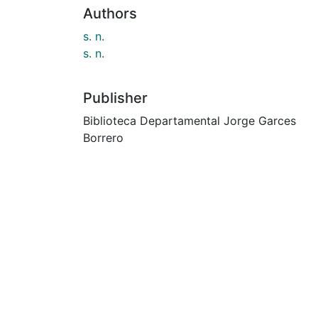
Authors
s. n.
s. n.
Publisher
Biblioteca Departamental Jorge Garces
Borrero