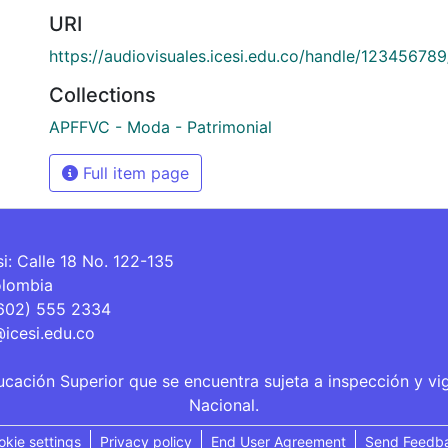
URI
https://audiovisuales.icesi.edu.co/handle/12345678
Collections
APFFVC - Moda - Patrimonial
Full item page
si: Calle 18 No. 122-135
olombia
(602) 555 2334
@icesi.edu.co
ucación Superior que se encuentra sujeta a inspección y vi
Nacional.
okie settings
Privacy policy
End User Agreement
Send Feedb