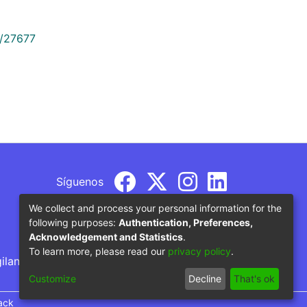
9/27677
Síguenos
We collect and process your personal information for the
following purposes:
Authentication, Preferences,
Acknowledgement and Statistics
.
To learn more, please read our
privacy policy
.
gilancia por parte del Ministerio de Educación
Customize
Decline
That's ok
ack