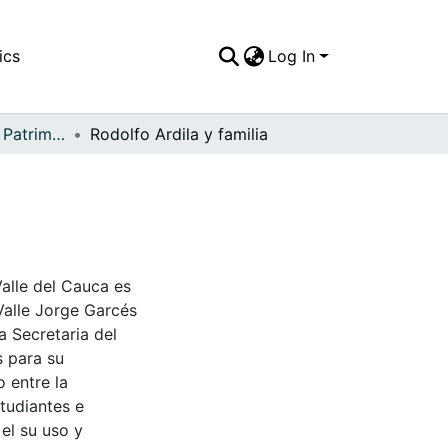
ics
Log In
APFFVC - Moda - Patrimonial
Rodolfo Ardila y familia
Valle del Cauca es
Valle Jorge Garcés
a Secretaria del
s para su
 entre la
tudiantes e
 el su uso y