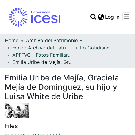
(curren
Log In
Communities & Collec
All of DSpace
Home
Archivo del Patrimonio Fotográfico y Fílmico del Valle del Cauca
Fondo Archivo del Patrimonio Fotográfico y Fílmico del Valle del Cauca
Lo Cotidiano
Statistics
APFFVC - Fotos Familiares - Patrimonial
Emilia Uribe de Mejía, Graciela Mejía de Dominguez, su hijo y Luisa White de Uribe
Emilia Uribe de Mejía, Graciela
Mejía de Dominguez, su hijo y
Luisa White de Uribe
Files