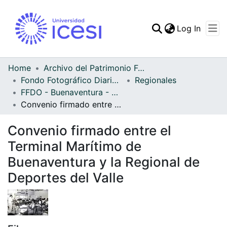
(curren
Log In
Communities & Collec
All of DSpace
Home
Archivo del Patrimonio Fotográfico y Fílmico del Valle del Cauca
Fondo Fotográfico Diario Occidente
Regionales
Statistics
FFDO - Buenaventura - Patrimonial
Convenio firmado entre el Terminal Marítimo de Buenaventura y la Regional de Deportes del Valle
Convenio firmado entre el
Terminal Marítimo de
Buenaventura y la Regional de
Deportes del Valle