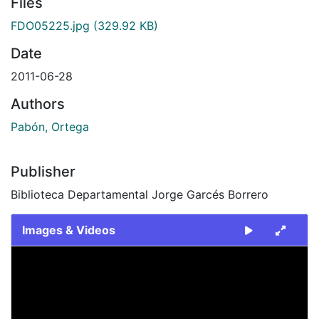
Files
FDO05225.jpg
(329.92 KB)
Date
2011-06-28
Authors
Pabón, Ortega
Publisher
Biblioteca Departamental Jorge Garcés Borrero
Images & Videos
Slide 1 of 1