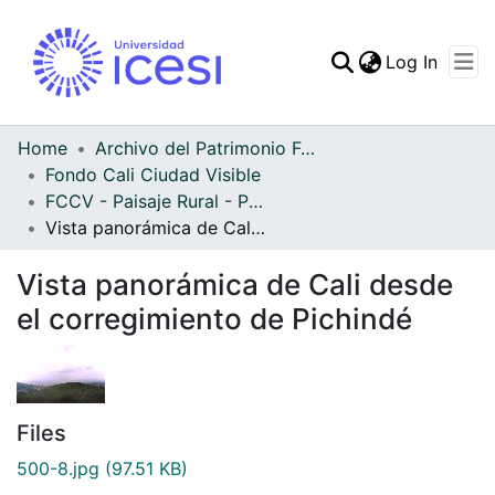
(curren
Log In
Communities & Collec
All of DSpace
Home
Archivo del Patrimonio Fotográfico y Fílmico del Valle del Cauca
Fondo Cali Ciudad Visible
Statistics
FCCV - Paisaje Rural - Patrimonial
Vista panorámica de Cali desde el corregimiento de Pichindé
Vista panorámica de Cali desde
el corregimiento de Pichindé
Files
500-8.jpg
(97.51 KB)