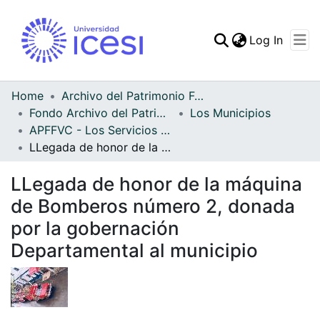
(curren
Log In
Communities & Collec
All of DSpace
Home
Archivo del Patrimonio Fotográfico y Fílmico del Valle del Cauca
Fondo Archivo del Patrimonio Fotográfico y Fílmico del Valle del Cauca
Los Municipios
Statistics
APFFVC - Los Servicios Públicos - Patrimonial
LLegada de honor de la máquina de Bomberos número 2, donada por la gobernación Departamental al municipio
LLegada de honor de la máquina
de Bomberos número 2, donada
por la gobernación
Departamental al municipio