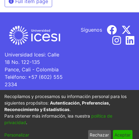
Full item page
Síguenos
Universidad Icesi: Calle
18 No. 122-135
Pance, Cali - Colombia
Teléfono: +57 (602) 555
2334
ventanillaunica@icesi.edu.co
Recopilamos y procesamos su información personal para los
siguientes propósitos:
Autenticación, Preferencias,
La Universidad Icesi es una Institución de Educación
Reconocimiento y Estadísticas
.
Superior que se encuentra sujeta a inspección y vigilancia
Para obtener más información, lea nuestra
política de
por parte del Ministerio de Educación Nacional.
privacidad
.
Cookie
Privacy
End User
Send
Personalizar
Rechazar
Aceptar