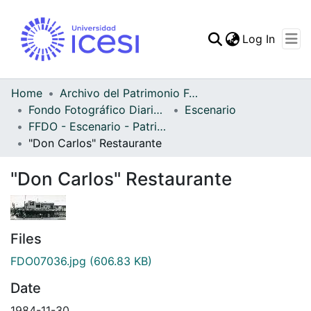
(curren
Log In
Communities & Collec
All of DSpace
Home
Archivo del Patrimonio Fotográfico y Fílmico del Valle del Cauca
Fondo Fotográfico Diario Occidente
Escenario
Statistics
FFDO - Escenario - Patrimonial
"Don Carlos" Restaurante
"Don Carlos" Restaurante
Files
FDO07036.jpg
(606.83 KB)
Date
1984-11-30