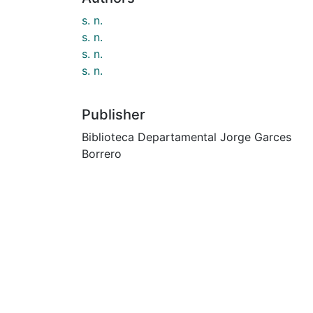
s. n.
s. n.
s. n.
s. n.
Publisher
Biblioteca Departamental Jorge Garces
Borrero