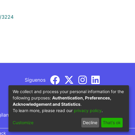
9/3224
Síguenos
We collect and process your personal information for the
following purposes:
Authentication, Preferences,
Acknowledgement and Statistics
.
To learn more, please read our
privacy policy
.
gilancia por parte del Ministerio de Educación
Customize
Decline
That's ok
ack