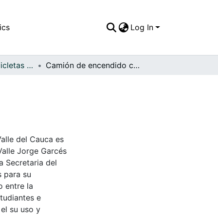
ics
Log In
APFFVC - Las Bicicletas y Ca - Patrimonial
Camión de encendido con manivela
Valle del Cauca es
Valle Jorge Garcés
a Secretaria del
s para su
 entre la
tudiantes e
 el su uso y