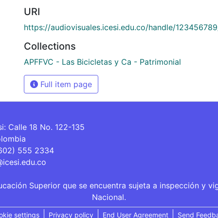
URI
https://audiovisuales.icesi.edu.co/handle/12345678
Collections
APFFVC - Las Bicicletas y Ca - Patrimonial
Full item page
si: Calle 18 No. 122-135
olombia
(602) 555 2334
@icesi.edu.co
ucación Superior que se encuentra sujeta a inspección y vi
Nacional.
okie settings
Privacy policy
End User Agreement
Send Feedb