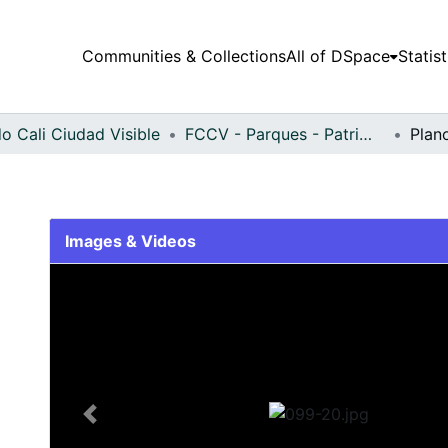
Communities & Collections
All of DSpace
Statist
o Cali Ciudad Visible
FCCV - Parques - Patrimonial
Plan
Images & Videos
Slide 1 of 1
Previous