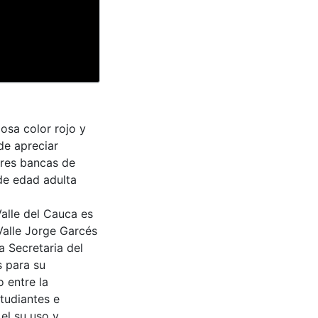
osa color rojo y
de apreciar
tres bancas de
de edad adulta
Valle del Cauca es
Valle Jorge Garcés
a Secretaria del
s para su
 entre la
tudiantes e
 el su uso y