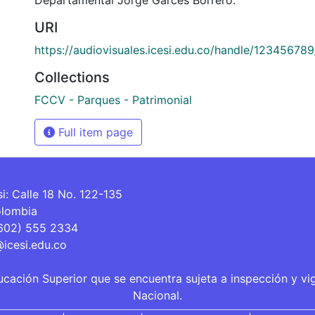
URI
https://audiovisuales.icesi.edu.co/handle/12345678
Collections
FCCV - Parques - Patrimonial
Full item page
si: Calle 18 No. 122-135
olombia
(602) 555 2334
@icesi.edu.co
ucación Superior que se encuentra sujeta a inspección y vi
Nacional.