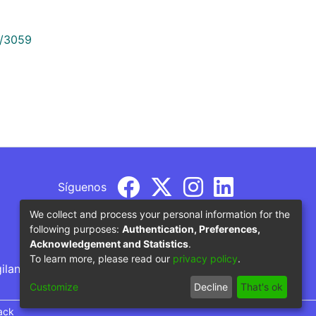
9/3059
Síguenos
We collect and process your personal information for the
following purposes:
Authentication, Preferences,
Acknowledgement and Statistics
.
To learn more, please read our
privacy policy
.
gilancia por parte del Ministerio de Educación
Customize
Decline
That's ok
ack