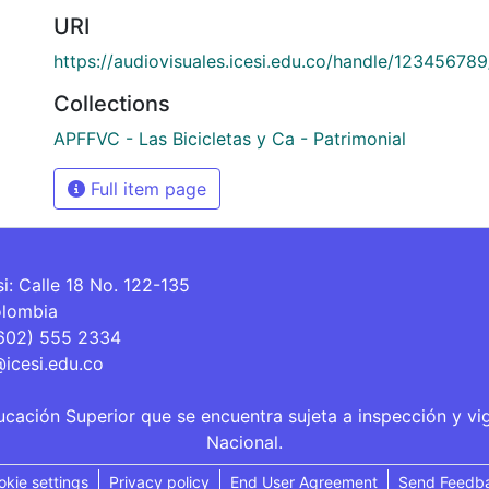
URI
https://audiovisuales.icesi.edu.co/handle/12345678
Collections
APFFVC - Las Bicicletas y Ca - Patrimonial
Full item page
si: Calle 18 No. 122-135
olombia
(602) 555 2334
@icesi.edu.co
ucación Superior que se encuentra sujeta a inspección y vi
Nacional.
okie settings
Privacy policy
End User Agreement
Send Feedb