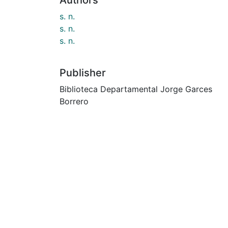
s. n.
s. n.
s. n.
Publisher
Biblioteca Departamental Jorge Garces
Borrero