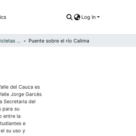
ics
Log In
APFFVC - Las Bicicletas y Ca - Patrimonial
Puente sobre el río Calima
Valle del Cauca es
Valle Jorge Garcés
a Secretaria del
s para su
 entre la
tudiantes e
 el su uso y