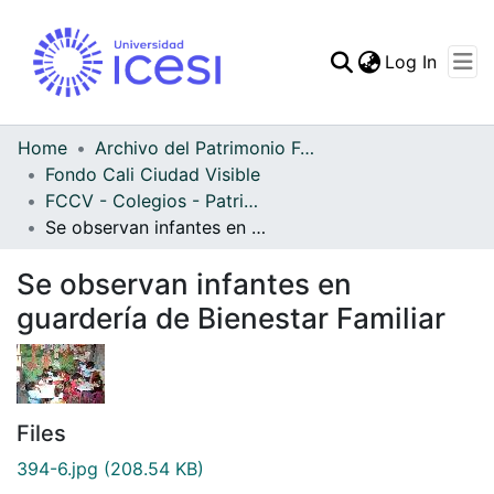
(curren
Log In
Communities & Collec
All of DSpace
Home
Archivo del Patrimonio Fotográfico y Fílmico del Valle del Cauca
Fondo Cali Ciudad Visible
Statistics
FCCV - Colegios - Patrimonial
Se observan infantes en guardería de Bienestar Familiar
Se observan infantes en
guardería de Bienestar Familiar
Files
394-6.jpg
(208.54 KB)