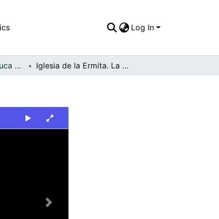
ics
Log In
FFDO - Valle del Cauca - Patrimonial
Iglesia de la Ermita. La Unión
Next