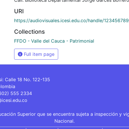
URI
https://audiovisuales.icesi.edu.co/handle/12345678
Collections
FFDO - Valle del Cauca - Patrimonial
Full item page
si: Calle 18 No. 122-135
olombia
(602) 555 2334
@icesi.edu.co
ucación Superior que se encuentra sujeta a inspección y vi
Nacional.