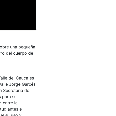
a sobre una pequeña
rro del cuerpo de
Valle del Cauca es
Valle Jorge Garcés
a Secretaria de
s para su
 entre la
tudiantes e
 el su uso y