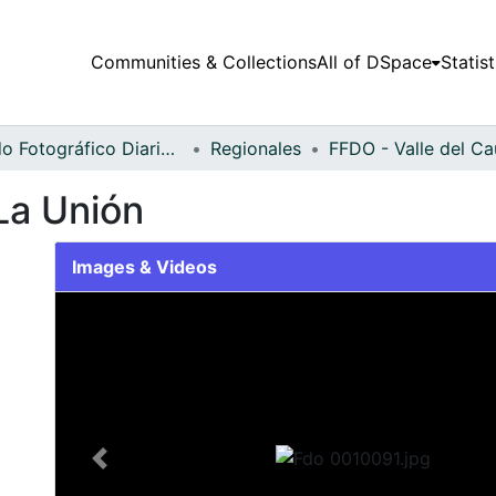
Communities & Collections
All of DSpace
Statist
Fondo Fotográfico Diario Occidente
Regionales
 La Unión
Images & Videos
Slide 1 of 1
Previous