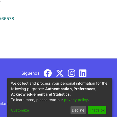
9/66578
Síguenos
We collect and process your personal information for the
following purposes:
Authentication, Preferences,
Acknowledgement and Statistics
.
To learn more, please read our
privacy policy
.
gilancia por parte del Ministerio de Educación
Customize
Decline
That's ok