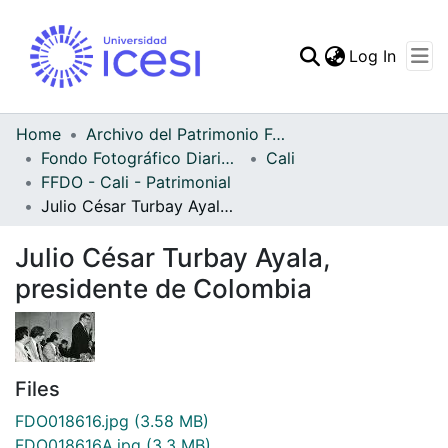
(curren
Log In
Communities & Collec
All of DSpace
Home
Archivo del Patrimonio Fotográfico y Fílmico del Valle del Cauca
Fondo Fotográfico Diario Occidente
Cali
Statistics
FFDO - Cali - Patrimonial
Julio César Turbay Ayala, presidente de Colombia
Julio César Turbay Ayala,
presidente de Colombia
Files
FDO018616.jpg
(3.58 MB)
FDO018616A.jpg
(3.3 MB)