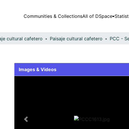
Communities & Collections
All of DSpace
Statist
aje cultural cafetero
Paisaje cultural cafetero
PCC - Se
Images & Videos
Slide 1 of 1
Previous