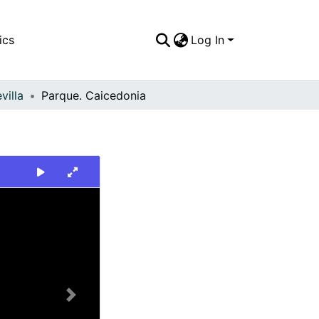
ics
Log In
villa
Parque. Caicedonia
Next