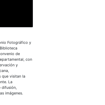
onio Fotográfico y
Biblioteca
convenio de
Departamental, con
ervación y
cana,
 que visitan la
nte. La
 difusión,
 las imágenes.