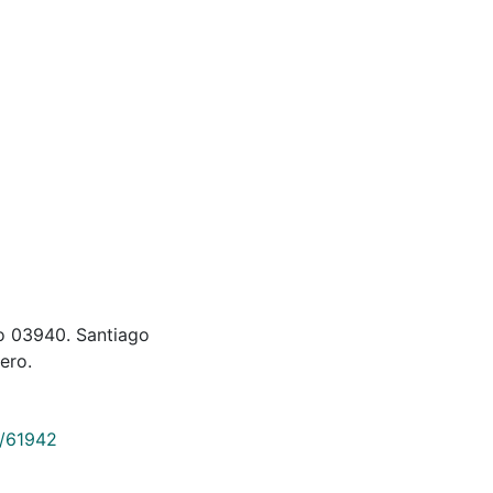
do 03940. Santiago
ero.
9/61942