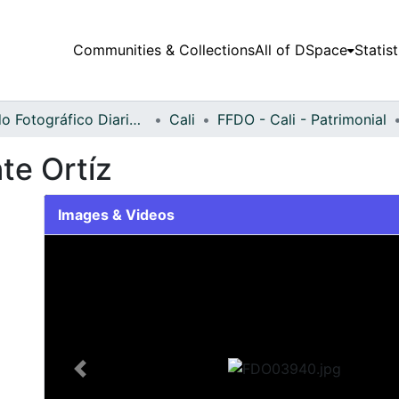
Communities & Collections
All of DSpace
Statist
Fondo Fotográfico Diario Occidente
Cali
FFDO - Cali - Patrimonial
te Ortíz
Images & Videos
Slide 1 of 1
Previous