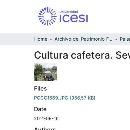
Home
Archivo del Patrimonio Fotográfico y Fílmico del Valle del Cauca
Pais
Cultura cafetera. Sev
Files
PCCC1569.JPG
(956.57 KB)
Date
2011-09-16
Authors