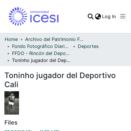
(curren
Log In
Communities & Collec
All of DSpace
Home
Archivo del Patrimonio Fotográfico y Fílmico del Valle del Cauca
Fondo Fotográfico Diario Occidente
Deportes
Statistics
FFDO - Rincón del Deportivo Cali - Patrimonial
Toninho jugador del Deportivo Cali
Toninho jugador del Deportivo
Cali
Files