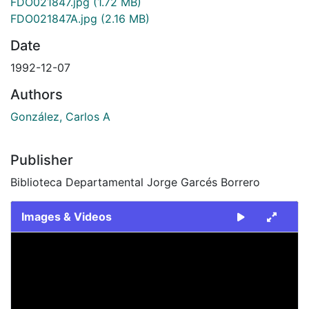
FDO021847.jpg
(1.72 MB)
FDO021847A.jpg
(2.16 MB)
Date
1992-12-07
Authors
González, Carlos A
Publisher
Biblioteca Departamental Jorge Garcés Borrero
Images & Videos
Slide 1 of 2