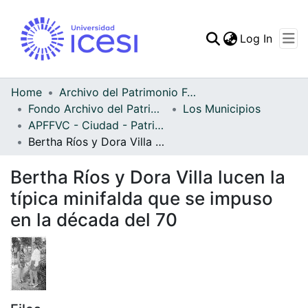
(curren
Log In
Communities & Collec
All of DSpace
Home
Archivo del Patrimonio Fotográfico y Fílmico del Valle del Cauca
Fondo Archivo del Patrimonio Fotográfico y Fílmico del Valle del Cauca
Los Municipios
Statistics
APFFVC - Ciudad - Patrimonial
Bertha Ríos y Dora Villa lucen la típica minifalda que se impuso en la década del 70
Bertha Ríos y Dora Villa lucen la
típica minifalda que se impuso
en la década del 70