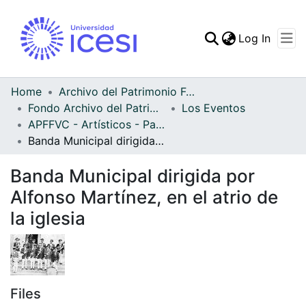
(curren
Log In
Communities & Collec
All of DSpace
Home
Archivo del Patrimonio Fotográfico y Fílmico del Valle del Cauca
Fondo Archivo del Patrimonio Fotográfico y Fílmico del Valle del Cauca
Los Eventos
Statistics
APFFVC - Artísticos - Patrimonial
Banda Municipal dirigida por Alfonso Martínez, en el atrio de la iglesia
Banda Municipal dirigida por
Alfonso Martínez, en el atrio de
la iglesia
Files