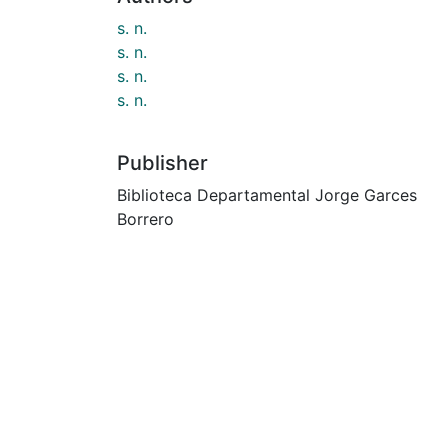
s. n.
s. n.
s. n.
s. n.
Publisher
Biblioteca Departamental Jorge Garces
Borrero