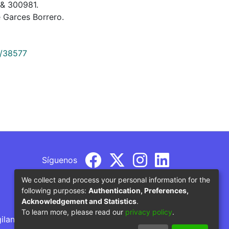
s & 300981.
 Garces Borrero.
9/38577
Síguenos
We collect and process your personal information for the
following purposes:
Authentication, Preferences,
Acknowledgement and Statistics
.
To learn more, please read our
privacy policy
.
gilancia por parte del Ministerio de Educación