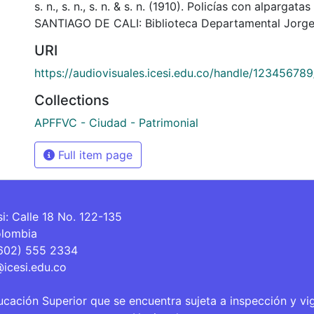
s. n., s. n., s. n. & s. n. (1910). Policías con alpargata
SANTIAGO DE CALI: Biblioteca Departamental Jorge
URI
https://audiovisuales.icesi.edu.co/handle/12345678
Collections
APFFVC - Ciudad - Patrimonial
Full item page
si: Calle 18 No. 122-135
olombia
(602) 555 2334
@icesi.edu.co
ucación Superior que se encuentra sujeta a inspección y vi