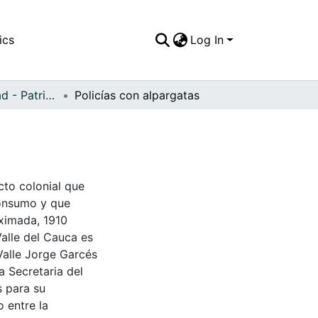
ics
Log In
APFFVC - Ciudad - Patrimonial
Policías con alpargatas
cto colonial que
consumo y que
oximada, 1910
Valle del Cauca es
Valle Jorge Garcés
a Secretaria del
s para su
 entre la