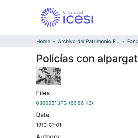
Home
Archivo del Patrimonio Fotográfico y Fílmico del Valle del Cauca
Policías con alparga
Files
0300981.JPG
(66.66 KB)
Date
1910-01-01
Authors