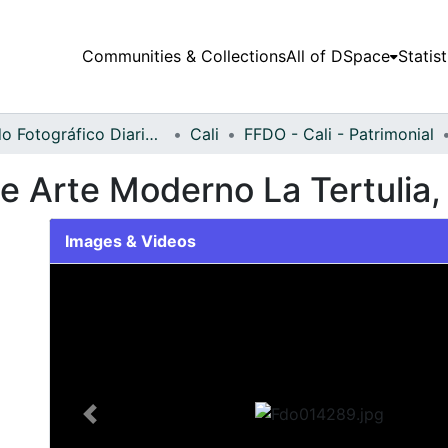
Communities & Collections
All of DSpace
Statist
Fondo Fotográfico Diario Occidente
Cali
FFDO - Cali - Patrimonial
e Arte Moderno La Tertulia, 
Images & Videos
Slide 1 of 2
Previous