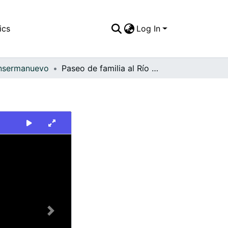
ics
Log In
nsermanuevo
Paseo de familia al Río Catarina, Ansermanuevo
Next