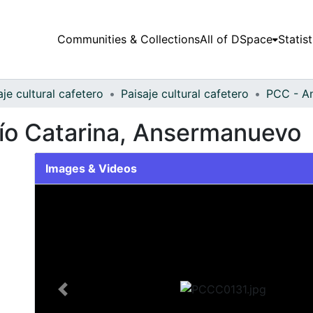
Communities & Collections
All of DSpace
Statist
aje cultural cafetero
Paisaje cultural cafetero
PCC - A
 Río Catarina, Ansermanuevo
Images & Videos
Slide 1 of 1
Previous