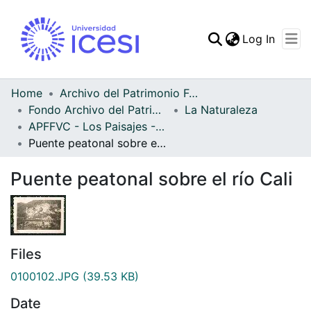
(curren
Log In
Communities & Collec
All of DSpace
Home
Archivo del Patrimonio Fotográfico y Fílmico del Valle del Cauca
Fondo Archivo del Patrimonio Fotográfico y Fílmico del Valle del Cauca
La Naturaleza
Statistics
APFFVC - Los Paisajes - Patrimonial
Puente peatonal sobre el río Cali
Puente peatonal sobre el río Cali
Files
0100102.JPG
(39.53 KB)
Date