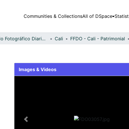
Communities & Collections
All of DSpace
Statist
Fondo Fotográfico Diario Occidente
Cali
FFDO - Cali - Patrimonial
Images & Videos
Slide 1 of 1
Previous