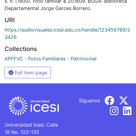
s. n. (1900). Foto familiar & 201809. BUGA: Biblioteca
Departamental Jorge Garces Borrero.
URI
https://audiovisuales.icesi.edu.co/handle/123456789/2
3426
Collections
APFFVC - Fotos Familiares - Patrimonial
Full item page
Síguenos
Universidad Icesi: Calle
18 No. 122-135