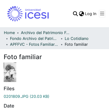
(curren
Log In
Communities & Collec
All of DSpace
Home
Archivo del Patrimonio Fotográfico y Fílmico del Valle del Cauca
Fondo Archivo del Patrimonio Fotográfico y Fílmico del Valle del Cauca
Lo Cotidiano
Statistics
APFFVC - Fotos Familiares - Patrimonial
Foto familiar
Foto familiar
Files
0201809.JPG
(20.03 KB)
Date