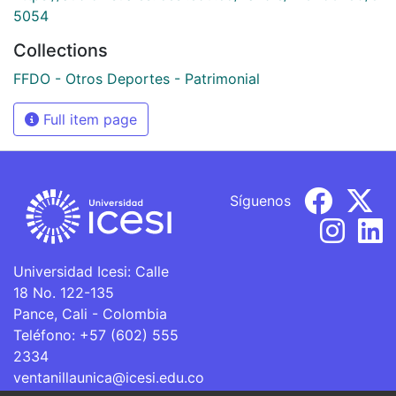
5054
Collections
FFDO - Otros Deportes - Patrimonial
Full item page
Síguenos
Universidad Icesi: Calle
18 No. 122-135
Pance, Cali - Colombia
Teléfono: +57 (602) 555
2334
ventanillaunica@icesi.edu.co