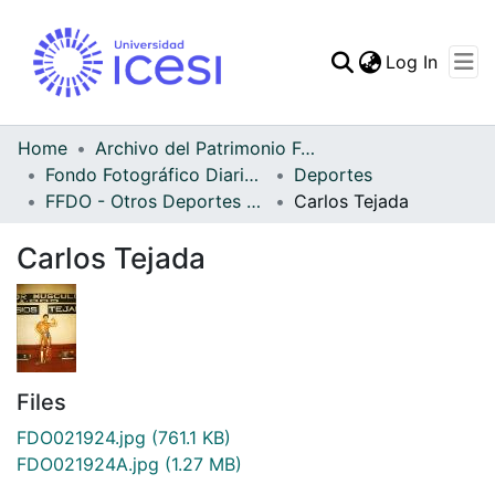
(curren
Log In
Communities & Collec
All of DSpace
Home
Archivo del Patrimonio Fotográfico y Fílmico del Valle del Cauca
Fondo Fotográfico Diario Occidente
Deportes
Statistics
FFDO - Otros Deportes - Patrimonial
Carlos Tejada
Carlos Tejada
Files
FDO021924.jpg
(761.1 KB)
FDO021924A.jpg
(1.27 MB)