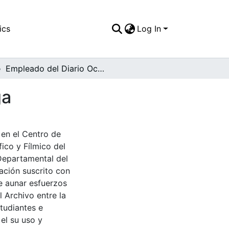
ics
Log In
Empleado del Diario Occidental en un montacarga
ga
en el Centro de
ico y Fílmico del
 Departamental del
ación suscrito con
de aunar esfuerzos
 Archivo entre la
tudiantes e
 el su uso y