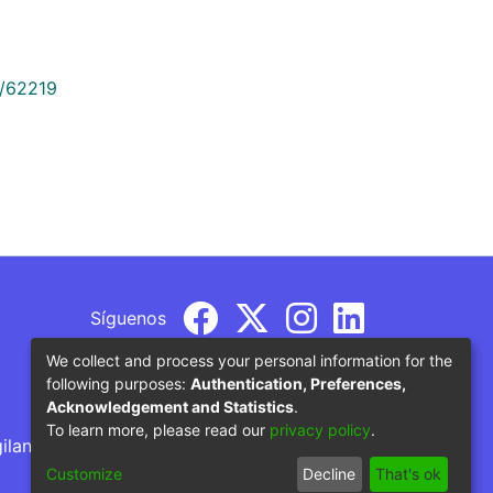
9/62219
Síguenos
We collect and process your personal information for the
following purposes:
Authentication, Preferences,
Acknowledgement and Statistics
.
To learn more, please read our
privacy policy
.
gilancia por parte del Ministerio de Educación
Customize
Decline
That's ok