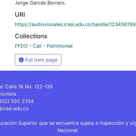
Jorge Garcés Borrero.
URI
https://audiovisuales.icesi.edu.co/handle/12345678
Collections
FFDO - Cali - Patrimonial
Full item page
si: Calle 18 No. 122-135
olombia
(602) 555 2334
@icesi.edu.co
ucación Superior que se encuentra sujeta a inspección y vi
Nacional.