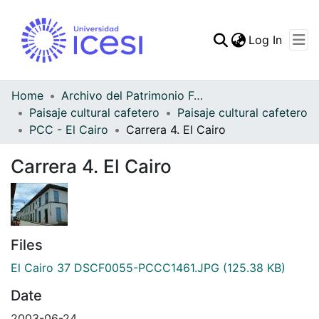
(curren
Log In
Communities & Collec
All of DSpace
Home
Archivo del Patrimonio Fotográfico y Fílmico del Valle del Cauca
Paisaje cultural cafetero
Paisaje cultural cafetero
Statistics
PCC - El Cairo
Carrera 4. El Cairo
Carrera 4. El Cairo
Files
El Cairo 37 DSCF0055-PCCC1461.JPG
(125.38 KB)
Date
2003-06-24