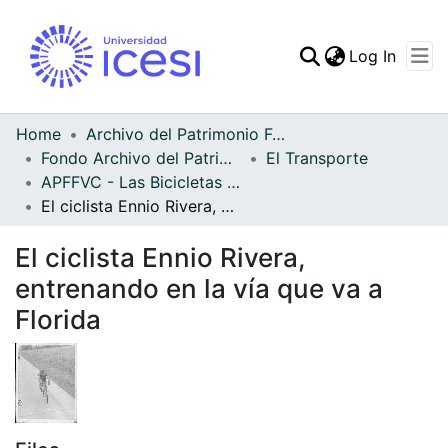
(curren
Log In
Communities & Collec
All of DSpace
Home
Archivo del Patrimonio Fotográfico y Fílmico del Valle del Cauca
Fondo Archivo del Patrimonio Fotográfico y Fílmico del Valle del Cauca
El Transporte
Statistics
APFFVC - Las Bicicletas y Ca - Patrimonial
El ciclista Ennio Rivera, entrenando en la vía que va a Florida
El ciclista Ennio Rivera,
entrenando en la vía que va a
Florida