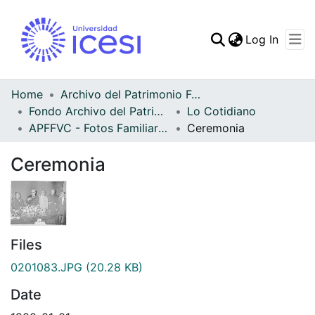
(curren
Log In
Communities & Collec
All of DSpace
Home
Archivo del Patrimonio Fotográfico y Fílmico del Valle del Cauca
Fondo Archivo del Patrimonio Fotográfico y Fílmico del Valle del Cauca
Lo Cotidiano
Statistics
APFFVC - Fotos Familiares - Patrimonial
Ceremonia
Ceremonia
Files
0201083.JPG
(20.28 KB)
Date