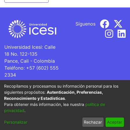
Síguenos
Universidad Icesi: Calle
18 No. 122-135
Pance, Cali - Colombia
Teléfono: +57 (602) 555
2334
ventanillaunica@icesi.edu.co
Recopilamos y procesamos su información personal para los
siguientes propósitos:
Autenticación, Preferencias,
La Universidad Icesi es una Institución de Educación
Reconocimiento y Estadísticas
.
Superior que se encuentra sujeta a inspección y vigilancia
Para obtener más información, lea nuestra
política de
por parte del Ministerio de Educación Nacional.
privacidad
.
Cookie
Privacy
End User
Send
Personalizar
Rechazar
Aceptar
settings
policy
Agreement
Feedback