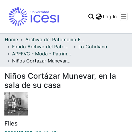
(curren
Log In
Communities & Collec
All of DSpace
Home
Archivo del Patrimonio Fotográfico y Fílmico del Valle del Cauca
Fondo Archivo del Patrimonio Fotográfico y Fílmico del Valle del Cauca
Lo Cotidiano
Statistics
APFFVC - Moda - Patrimonial
Niños Cortázar Munevar, en la sala de su casa
Niños Cortázar Munevar, en la
sala de su casa
Files