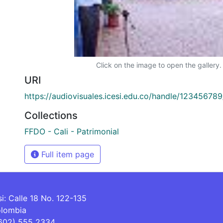
Click on the image to open the gallery.
URI
https://audiovisuales.icesi.edu.co/handle/12345678
Collections
FFDO - Cali - Patrimonial
Full item page
si: Calle 18 No. 122-135
olombia
(602) 555 2334