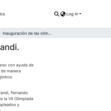
ics
Log In
Inauguración de las olimpiadas internas de Comfandi.
andi.
urso con ayuda de
s de manera
globos.
fandi, Fernando
e la VII Olimpiada
empleados y
.