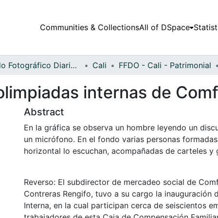
Communities & Collections
All of DSpace
Statist
Fondo Fotográfico Diario Occidente
Cali
FFDO - Cali - Patrimonial
olimpiadas internas de Comf
Abstract
En la gráfica se observa un hombre leyendo un disc
un micrófono. En el fondo varias personas formada
horizontal lo escuchan, acompañadas de carteles y 
Reverso: El subdirector de mercadeo social de Com
Contreras Rengifo, tuvo a su cargo la inauguración d
Interna, en la cual participan cerca de seiscientos 
trabajadores de esta Caja de Compensación Familiar