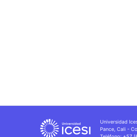
Universidad Ice
Pance, Cali - C
Teléfono: +57 