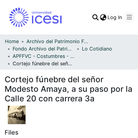
(curren
Log In
Communities & Collec
All of DSpace
Home
Archivo del Patrimonio Fotográfico y Fílmico del Valle del Cauca
Fondo Archivo del Patrimonio Fotográfico y Fílmico del Valle del Cauca
Lo Cotidiano
Statistics
APFFVC - Costumbres - Patrimonial
Cortejo fúnebre del señor Modesto Amaya, a su paso por la Calle 20 con carrera 3a
Cortejo fúnebre del señor
Modesto Amaya, a su paso por la
Calle 20 con carrera 3a
Files