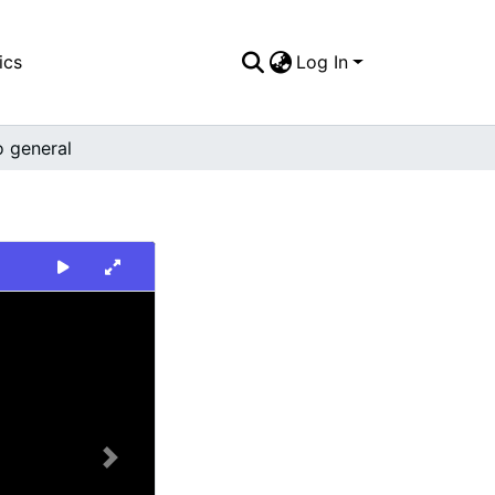
ics
Log In
o general
Next