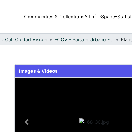
Communities & Collections
All of DSpace
Statist
o Cali Ciudad Visible
FCCV - Paisaje Urbano - Patrimonial
Plan
Images & Videos
Slide 1 of 1
Previous