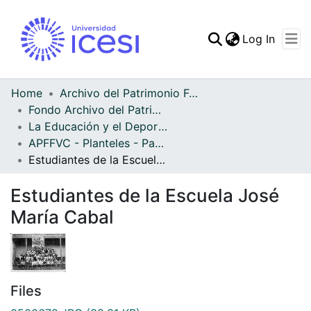
(curren
Log In
Communities & Collec
All of DSpace
Home
Archivo del Patrimonio Fotográfico y Fílmico del Valle del Cauca
Fondo Archivo del Patrimonio Fotográfico y Fílmico del Valle del Cauca
Statistics
La Educación y el Deporte
APFFVC - Planteles - Patrimonial
Estudiantes de la Escuela José María Cabal
Estudiantes de la Escuela José
María Cabal
Files