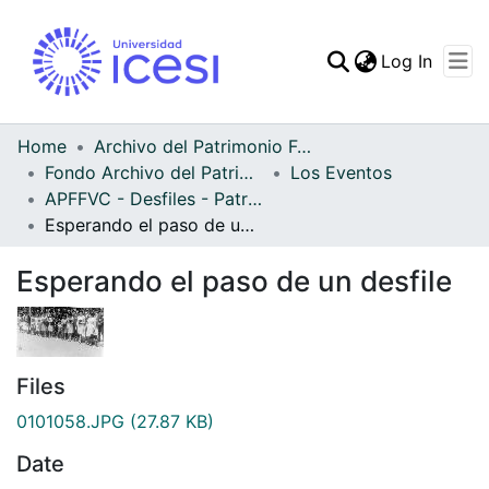
(curren
Log In
Communities & Collec
All of DSpace
Home
Archivo del Patrimonio Fotográfico y Fílmico del Valle del Cauca
Fondo Archivo del Patrimonio Fotográfico y Fílmico del Valle del Cauca
Los Eventos
Statistics
APFFVC - Desfiles - Patrimonial
Esperando el paso de un desfile
Esperando el paso de un desfile
Files
0101058.JPG
(27.87 KB)
Date