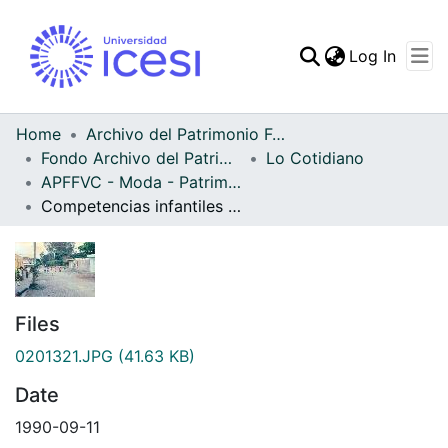
(curren
Log In
Communities & Collec
All of DSpace
Home
Archivo del Patrimonio Fotográfico y Fílmico del Valle del Cauca
Fondo Archivo del Patrimonio Fotográfico y Fílmico del Valle del Cauca
Lo Cotidiano
Statistics
APFFVC - Moda - Patrimonial
Competencias infantiles del barrio
Competencias infantiles del
barrio
Files
0201321.JPG
(41.63 KB)