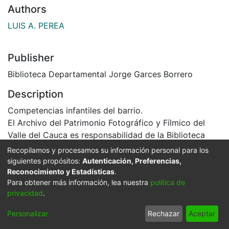
Date
1990-09-11
Authors
LUIS A. PEREA
Publisher
Biblioteca Departamental Jorge Garces Borrero
Description
Competencias infantiles del barrio.
Recopilamos y procesamos su información personal para los
El Archivo del Patrimonio Fotográfico y Fílmico del
siguientes propósitos:
Autenticación, Preferencias,
Valle del Cauca es responsabilidad de la Biblioteca
Reconocimiento y Estadísticas
.
Para obtener más información, lea nuestra
política de
Departamental del Valle Jorge Garcés Borrero, por
privacidad
.
convenio de cooperación suscrito con la Secretaria
del Cultura Departamental, con el fin de aunar
Personalizar
Rechazar
Aceptar
esfuerzos para su conservación, preservación y