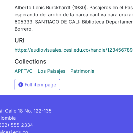
Alberto Lenis Burckhardt (1930). Pasajeros en el Pas
esperando del arribo de la barca cautiva para cruzar
605333. SANTIAGO DE CALI: Biblioteca Departamen
Borrero.
URI
https://audiovisuales.icesi.edu.co/handle/12345678
Collections
APFFVC - Los Paisajes - Patrimonial
Full item page
si: Calle 18 No. 122-135
olombia
(602) 555 2334
@icesi.edu.co