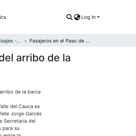
ics
Log In
APFFVC - Los Paisajes - Patrimonial
Pasajeros en el Paso de La Torre a la esperando del arribo de la barca cautiva para cruzar el río Cauca
el arribo de la
arribo de la barca
Valle del Cauca es
Valle Jorge Garcés
a Secretaria del
s para su
 entre la