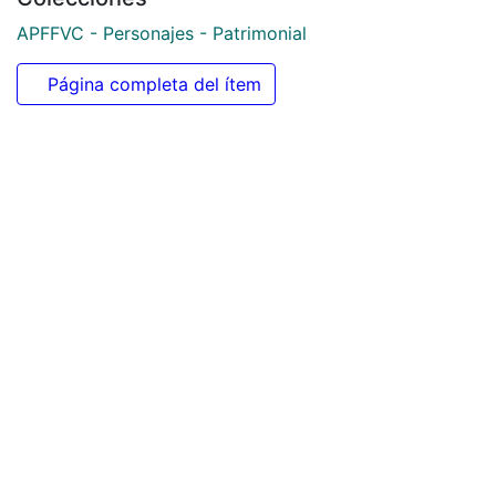
https://audiovisuales.icesi.edu.co/handle/123456789/1
4885
Colecciones
APFFVC - Personajes - Patrimonial
Página completa del ítem