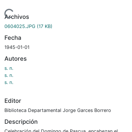
ando...
Archivos
0604025.JPG
(17 KB)
Fecha
1945-01-01
Autores
s. n.
s. n.
s. n.
Editor
Biblioteca Departamental Jorge Garces Borrero