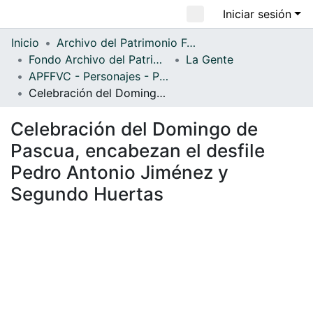
Iniciar sesión
Comunidades
Todo DSpace
Inicio
Archivo del Patrimonio Fotográfico y Fílmico del Valle del Cauca
Fondo Archivo del Patrimonio Fotográfico y Fílmico del Valle del Cauca
La Gente
Estadísticas
APFFVC - Personajes - Patrimonial
Celebración del Domingo de Pascua, encabezan el desfile Pedro Antonio Jiménez y Segundo Huertas
Celebración del Domingo de
Pascua, encabezan el desfile
Pedro Antonio Jiménez y
Segundo Huertas