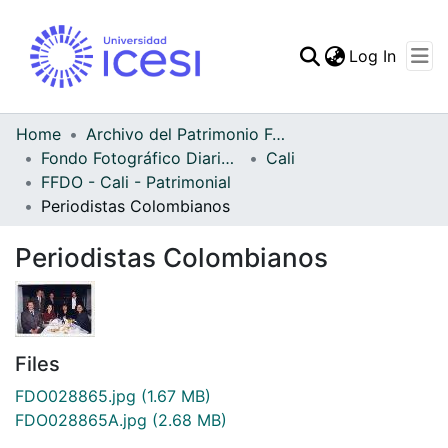
(curren
Log In
Communities & Collec
All of DSpace
Home
Archivo del Patrimonio Fotográfico y Fílmico del Valle del Cauca
Fondo Fotográfico Diario Occidente
Cali
Statistics
FFDO - Cali - Patrimonial
Periodistas Colombianos
Periodistas Colombianos
Files
FDO028865.jpg
(1.67 MB)
FDO028865A.jpg
(2.68 MB)