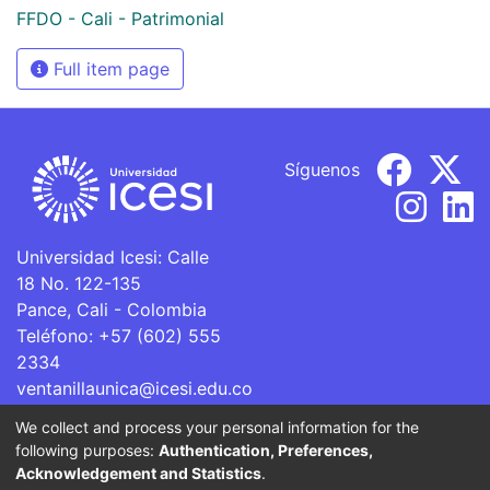
FFDO - Cali - Patrimonial
Full item page
Síguenos
Universidad Icesi: Calle
18 No. 122-135
Pance, Cali - Colombia
Teléfono: +57 (602) 555
2334
ventanillaunica@icesi.edu.co
We collect and process your personal information for the
La Universidad Icesi es una Institución de Educación
following purposes:
Authentication, Preferences,
Superior que se encuentra sujeta a inspección y vigilancia
Acknowledgement and Statistics
.