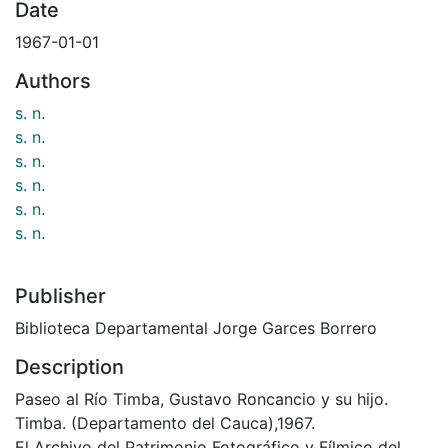
Date
1967-01-01
Authors
s. n.
s. n.
s. n.
s. n.
s. n.
s. n.
Publisher
Biblioteca Departamental Jorge Garces Borrero
Description
Paseo al Río Timba, Gustavo Roncancio y su hijo.
Timba. (Departamento del Cauca),1967.
El Archivo del Patrimonio Fotográfico y Fílmico del