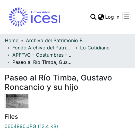
(curren
Log In
Communities & Collec
All of DSpace
Home
Archivo del Patrimonio Fotográfico y Fílmico del Valle del Cauca
Fondo Archivo del Patrimonio Fotográfico y Fílmico del Valle del Cauca
Lo Cotidiano
Statistics
APFFVC - Costumbres - Patrimonial
Paseo al Río Timba, Gustavo Roncancio y su hijo
Paseo al Río Timba, Gustavo
Roncancio y su hijo
Files
0604890.JPG
(12.4 KB)