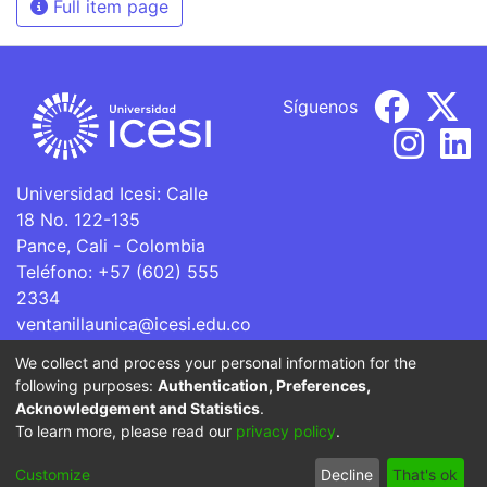
Full item page
Síguenos
Universidad Icesi: Calle
18 No. 122-135
Pance, Cali - Colombia
Teléfono: +57 (602) 555
2334
ventanillaunica@icesi.edu.co
We collect and process your personal information for the
La Universidad Icesi es una Institución de Educación
following purposes:
Authentication, Preferences,
Superior que se encuentra sujeta a inspección y vigilancia
Acknowledgement and Statistics
.
por parte del Ministerio de Educación Nacional.
To learn more, please read our
privacy policy
.
Cookie
Privacy
End User
Send
Customize
Decline
That's ok