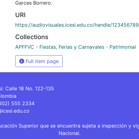
Garces Borrero.
URI
https://audiovisuales.icesi.edu.co/handle/12345678
Collections
APFFVC - Fiestas, Ferias y Carnavales - Patrimonial
Full item page
si: Calle 18 No. 122-135
olombia
(602) 555 2334
@icesi.edu.co
ucación Superior que se encuentra sujeta a inspección y vi
Nacional.