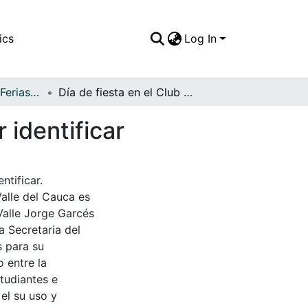
ics
Log In
APFFVC - Fiestas, Ferias y Carnavales - Patrimonial
Día de fiesta en el Club Orion, Cartago, fecha por identificar
 identificar
ntificar.
Valle del Cauca es
Valle Jorge Garcés
a Secretaria del
s para su
 entre la
tudiantes e
 el su uso y