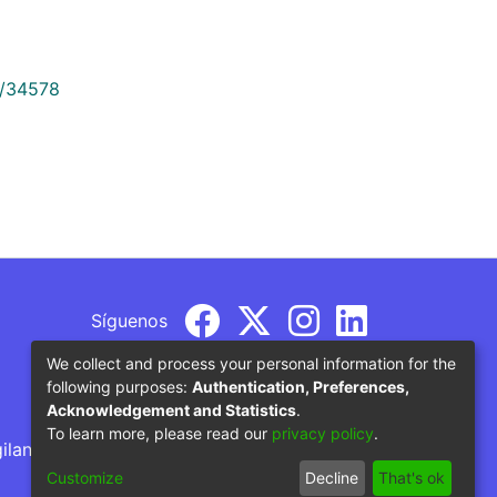
9/34578
Síguenos
We collect and process your personal information for the
following purposes:
Authentication, Preferences,
Acknowledgement and Statistics
.
To learn more, please read our
privacy policy
.
gilancia por parte del Ministerio de Educación
Customize
Decline
That's ok