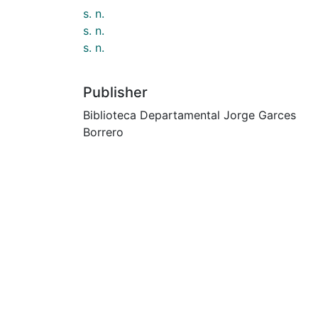
s. n.
s. n.
s. n.
Publisher
Biblioteca Departamental Jorge Garces
Borrero