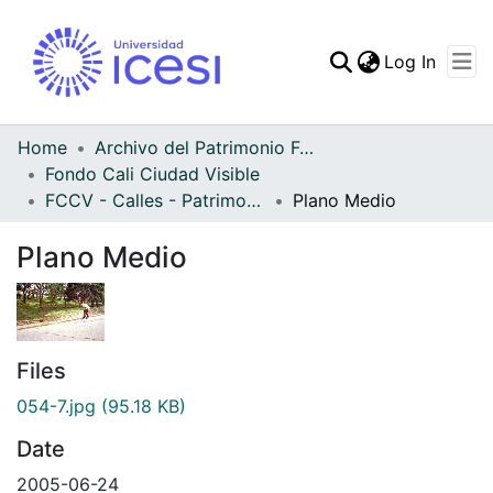
(curren
Log In
Communities & Collec
All of DSpace
Home
Archivo del Patrimonio Fotográfico y Fílmico del Valle del Cauca
Fondo Cali Ciudad Visible
Statistics
FCCV - Calles - Patrimonial
Plano Medio
Plano Medio
Files
054-7.jpg
(95.18 KB)
Date
2005-06-24