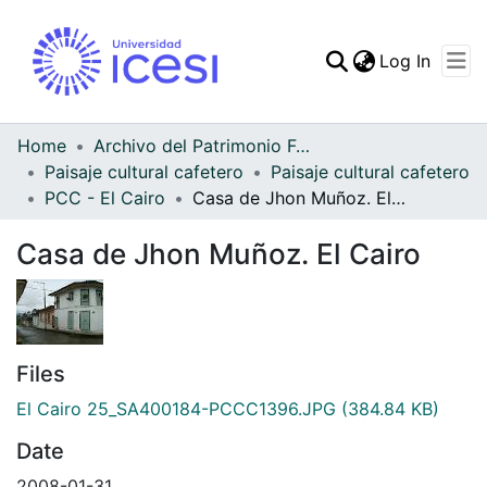
(curren
Log In
Communities & Collec
All of DSpace
Home
Archivo del Patrimonio Fotográfico y Fílmico del Valle del Cauca
Paisaje cultural cafetero
Paisaje cultural cafetero
Statistics
PCC - El Cairo
Casa de Jhon Muñoz. El Cairo
Casa de Jhon Muñoz. El Cairo
Files
El Cairo 25_SA400184-PCCC1396.JPG
(384.84 KB)
Date
2008-01-31