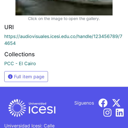
Click on the image to open the gallery.
URI
https://audiovisuales.icesi.edu.co/handle/123456789/7
4654
Collections
PCC - El Cairo
Full item page
Síguenos
Universidad Icesi: Calle