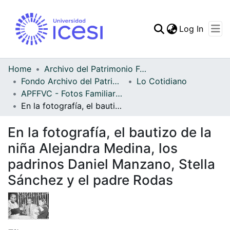
(curren
Log In
Communities & Collec
All of DSpace
Home
Archivo del Patrimonio Fotográfico y Fílmico del Valle del Cauca
Fondo Archivo del Patrimonio Fotográfico y Fílmico del Valle del Cauca
Lo Cotidiano
Statistics
APFFVC - Fotos Familiares - Patrimonial
En la fotografía, el bautizo de la niña Alejandra Medina, los padrinos Daniel Manzano, Stella Sánchez y el padre Rodas
En la fotografía, el bautizo de la
niña Alejandra Medina, los
padrinos Daniel Manzano, Stella
Sánchez y el padre Rodas