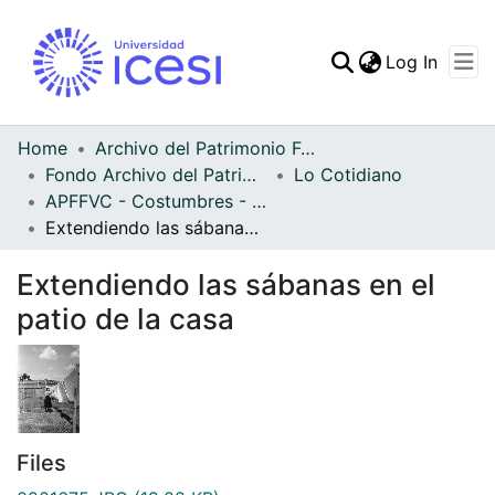
(curren
Log In
Communities & Collec
All of DSpace
Home
Archivo del Patrimonio Fotográfico y Fílmico del Valle del Cauca
Fondo Archivo del Patrimonio Fotográfico y Fílmico del Valle del Cauca
Lo Cotidiano
Statistics
APFFVC - Costumbres - Patrimonial
Extendiendo las sábanas en el patio de la casa
Extendiendo las sábanas en el
patio de la casa
Files